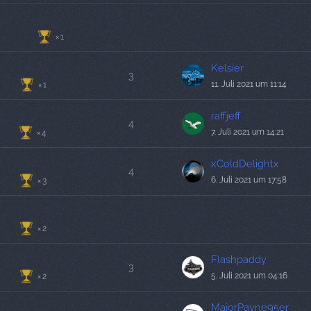
1
Kelsier
3
11. Juli 2021 um 11:14
1
raffjeff
4
7. Juli 2021 um 14:21
4
xColdDelightx
4
6. Juli 2021 um 17:58
3
2
Flashpaddy
3
5. Juli 2021 um 04:16
2
MajorPayne95er