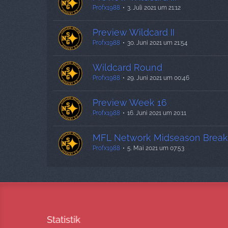
Profx1988
3. Juli 2021 um 21:12
Preview Wildcard II
Profx1988
30. Juni 2021 um 21:54
Wildcard Round
Profx1988
29. Juni 2021 um 00:46
Preview Week 16
Profx1988
16. Juni 2021 um 20:11
MFL Network Midseason Brea
Profx1988
5. Mai 2021 um 07:53
Statistik