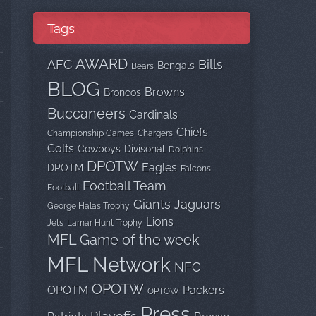
Tags
AWARD
AFC
Bills
Bengals
Bears
BLOG
Browns
Broncos
Buccaneers
Cardinals
Chiefs
Championship Games
Chargers
Colts
Cowboys
Divisonal
Dolphins
DPOTW
Eagles
DPOTM
Falcons
Football Team
Football
Giants
Jaguars
George Halas Trophy
Lions
Jets
Lamar Hunt Trophy
MFL Game of the week
MFL Network
NFC
OPOTW
OPOTM
Packers
OPTOW
Press