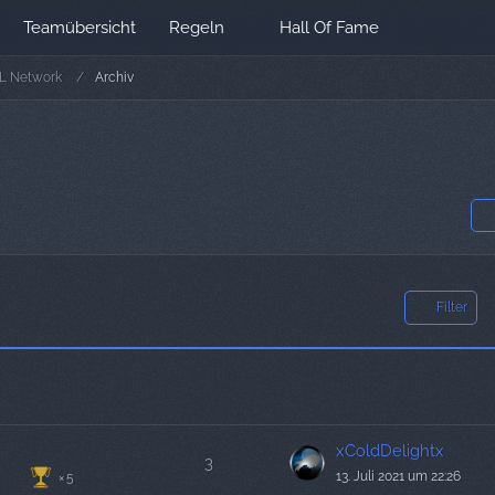
Teamübersicht
Regeln
Hall Of Fame
L Network
Archiv
Filter
xColdDelightx
3
13. Juli 2021 um 22:26
5