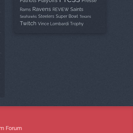
Playoffs
Patriots
Presse
Ravens
Saints
Rams
REVIEW
Steelers
Super Bowl
Seahawks
Texans
Twitch
Vince Lombardi Trophy
sem Forum