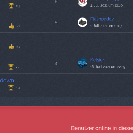
6
4. Juli 2021 um 12:40
3
Flashpaddy
5
1. Juli 2021 um 10:07
1
1
Kelsier
4
16. Juni 2021 um 22:29
4
kdown
9
Benutzer online in die