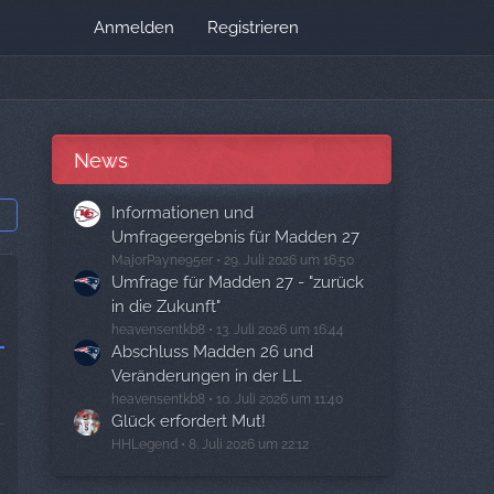
Anmelden
Registrieren
News
Informationen und
Umfrageergebnis für Madden 27
MajorPayne95er
29. Juli 2026 um 16:50
Umfrage für Madden 27 - "zurück
in die Zukunft"
heavensentkb8
13. Juli 2026 um 16:44
Abschluss Madden 26 und
Veränderungen in der LL
heavensentkb8
10. Juli 2026 um 11:40
Glück erfordert Mut!
HHLegend
8. Juli 2026 um 22:12