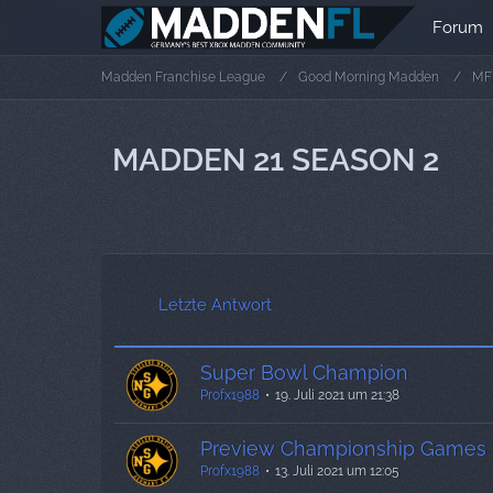
Forum
Madden Franchise League
Good Morning Madden
MF
MADDEN 21 SEASON 2
Letzte Antwort
Super Bowl Champion
Profx1988
19. Juli 2021 um 21:38
Preview Championship Games
Profx1988
13. Juli 2021 um 12:05